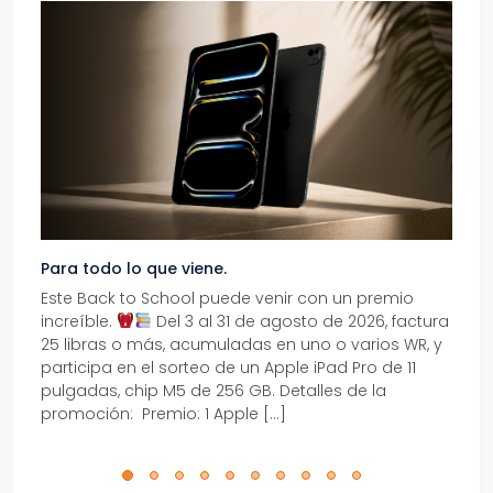
Para todo lo que viene.
Volve
Este Back to School puede venir con un premio
Prepá
increíble.
Del 3 al 31 de agosto de 2026, factura
15% d
25 libras o más, acumuladas en uno o varios WR, y
agos
participa en el sorteo de un Apple iPad Pro de 11
en t
pulgadas, chip M5 de 256 GB. Detalles de la
Tarje
promoción: Premio: 1 Apple […]
está
perfe