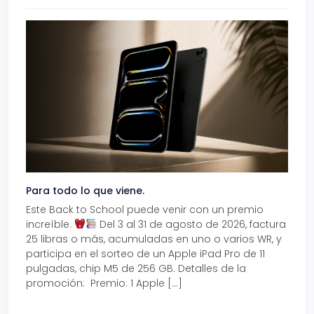
Para todo lo que viene.
Volve
Este Back to School puede venir con un premio
Prepá
increíble.
Del 3 al 31 de agosto de 2026, factura
15% d
25 libras o más, acumuladas en uno o varios WR, y
agos
participa en el sorteo de un Apple iPad Pro de 11
en t
pulgadas, chip M5 de 256 GB. Detalles de la
Tarje
promoción: Premio: 1 Apple […]
está
perfe