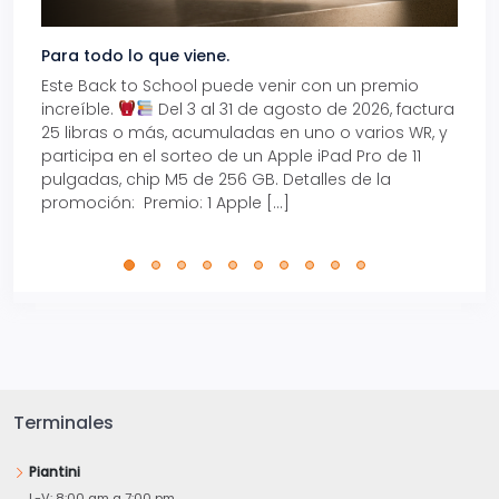
Para todo lo que viene.
Volve
Este Back to School puede venir con un premio
Prepá
increíble.
Del 3 al 31 de agosto de 2026, factura
15% d
25 libras o más, acumuladas en uno o varios WR, y
agos
participa en el sorteo de un Apple iPad Pro de 11
en t
pulgadas, chip M5 de 256 GB. Detalles de la
Tarje
promoción: Premio: 1 Apple […]
está
perfe
Terminales
Piantini
L-V: 8:00 am a 7:00 pm