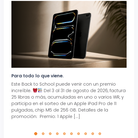
Para todo lo que viene.
Volve
Este Back to School puede venir con un premio
Prepá
increíble.
Del 3 al 31 de agosto de 2026, factura
15% d
25 libras o más, acumuladas en uno o varios WR, y
agos
participa en el sorteo de un Apple iPad Pro de 11
en t
pulgadas, chip M5 de 256 GB. Detalles de la
Tarje
promoción: Premio: 1 Apple […]
está
perfe