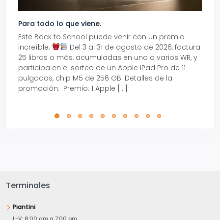
Para todo lo que viene.
Volve
Este Back to School puede venir con un premio
Prepá
increíble.
Del 3 al 31 de agosto de 2026, factura
15% d
25 libras o más, acumuladas en uno o varios WR, y
agos
participa en el sorteo de un Apple iPad Pro de 11
en t
pulgadas, chip M5 de 256 GB. Detalles de la
Tarje
promoción: Premio: 1 Apple […]
está
perfe
Terminales
Piantini
L-V: 8:00 am a 7:00 pm