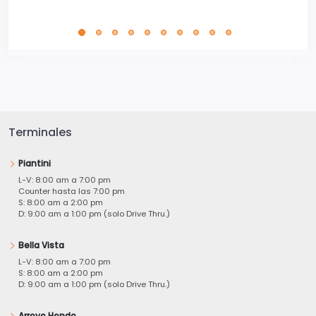
perfe
Terminales
Piantini
L-V: 8:00 am a 7:00 pm
Counter hasta las 7:00 pm
S: 8:00 am a 2:00 pm
D: 9:00 am a 1:00 pm (solo Drive Thru.)
Bella Vista
L-V: 8:00 am a 7:00 pm
S: 8:00 am a 2:00 pm
D: 9:00 am a 1:00 pm (solo Drive Thru.)
Arroyo Hondo