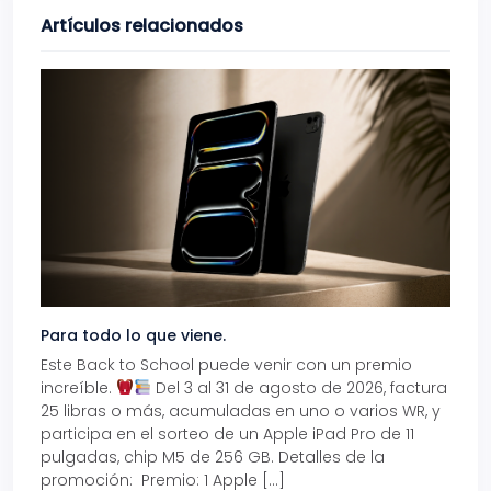
Artículos relacionados
Para todo lo que viene.
Volve
Este Back to School puede venir con un premio
Prepá
increíble.
Del 3 al 31 de agosto de 2026, factura
15% d
25 libras o más, acumuladas en uno o varios WR, y
agos
participa en el sorteo de un Apple iPad Pro de 11
en t
pulgadas, chip M5 de 256 GB. Detalles de la
Tarje
promoción: Premio: 1 Apple […]
está