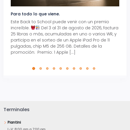
Para todo lo que viene.
Volve
Este Back to School puede venir con un premio
Prepá
increíble.
Del 3 al 31 de agosto de 2026, factura
15% d
25 libras o más, acumuladas en uno o varios WR, y
agos
participa en el sorteo de un Apple iPad Pro de 11
en t
pulgadas, chip M5 de 256 GB. Detalles de la
Tarje
promoción: Premio: 1 Apple […]
está
perfe
Terminales
Piantini
L-V: 8:00 am a 7:00 pm