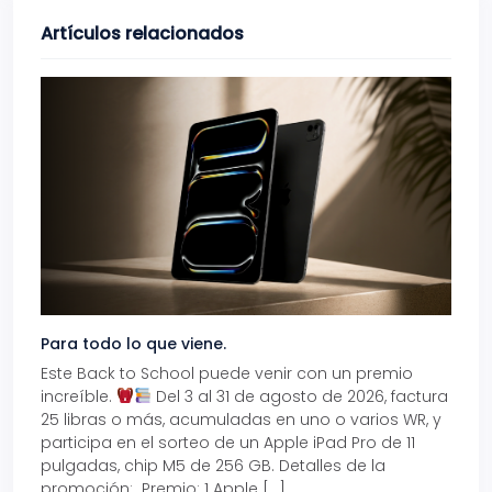
Artículos relacionados
Para todo lo que viene.
Volve
Este Back to School puede venir con un premio
Prepá
increíble.
Del 3 al 31 de agosto de 2026, factura
15% d
25 libras o más, acumuladas en uno o varios WR, y
agos
participa en el sorteo de un Apple iPad Pro de 11
en t
pulgadas, chip M5 de 256 GB. Detalles de la
Tarje
promoción: Premio: 1 Apple […]
está