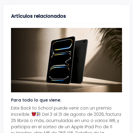
Artículos relacionados
Para todo lo que viene.
Volve
Este Back to School puede venir con un premio
Prepá
increíble.
Del 3 al 31 de agosto de 2026, factura
15% d
25 libras o más, acumuladas en uno o varios WR, y
agos
participa en el sorteo de un Apple iPad Pro de 11
en t
pulgadas, chip M5 de 256 GB. Detalles de la
Tarje