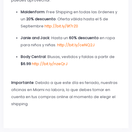
puedes aprovechar:
Maidenform
: Free Shipping en todas las órdenes y
un
20% descuento
. Oferta válida hasta el 5 de
Septiembre
http://bit.ly/9f7rZ0
Janie and Jack
: Hasta un
60% descuento
en ropa
para niños y niñas.
http://bit.ly/ceNQ2J
Body Central
: Blusas, vestidos y faldas a partir de
$6.99
http://bit.ly/nzeQrJ
Importante
: Debido a que este día es feriado, nuestras
oficinas en Miami no labora, lo que debes tomar en
cuenta en tus compras online al momento de elegir el
shipping.