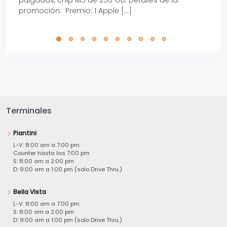
promoción: Premio: 1 Apple […]
está
perfe
Terminales
Piantini
L-V: 8:00 am a 7:00 pm
Counter hasta las 7:00 pm
S: 8:00 am a 2:00 pm
D: 9:00 am a 1:00 pm (solo Drive Thru.)
Bella Vista
L-V: 8:00 am a 7:00 pm
S: 8:00 am a 2:00 pm
D: 9:00 am a 1:00 pm (solo Drive Thru.)