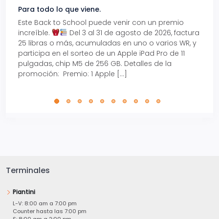
Para todo lo que viene.
Volve
Este Back to School puede venir con un premio
Prepá
increíble.
Del 3 al 31 de agosto de 2026, factura
15% d
25 libras o más, acumuladas en uno o varios WR, y
agos
participa en el sorteo de un Apple iPad Pro de 11
en t
pulgadas, chip M5 de 256 GB. Detalles de la
Tarje
promoción: Premio: 1 Apple […]
está
perfe
Terminales
Piantini
L-V: 8:00 am a 7:00 pm
Counter hasta las 7:00 pm