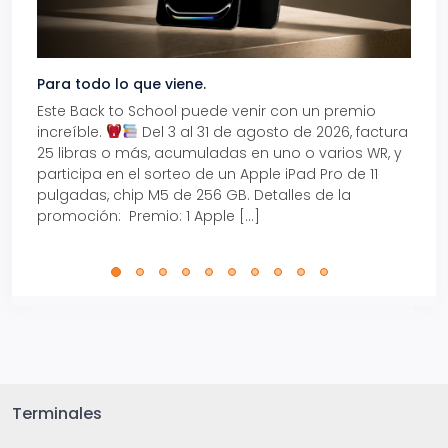
Para todo lo que viene.
Volve
Este Back to School puede venir con un premio
Prepá
increíble.
Del 3 al 31 de agosto de 2026, factura
15% d
25 libras o más, acumuladas en uno o varios WR, y
agos
participa en el sorteo de un Apple iPad Pro de 11
en t
pulgadas, chip M5 de 256 GB. Detalles de la
Tarje
promoción: Premio: 1 Apple […]
está
perfe
Terminales