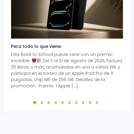
Para todo lo que viene.
Volve
Este Back to School puede venir con un premio
Prepá
increíble.
Del 3 al 31 de agosto de 2026, factura
15% d
25 libras o más, acumuladas en uno o varios WR, y
agos
participa en el sorteo de un Apple iPad Pro de 11
en t
pulgadas, chip M5 de 256 GB. Detalles de la
Tarje
promoción: Premio: 1 Apple […]
está
perfe