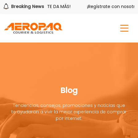
¡Aeropaq Prime TE DA MÁS!
Breaking News
¡Regístrate con nosotros y
Blog
Tendencias, consejos, promociones y noticias que
te ayudaran a vivir la mejor experiencia de comprar
por internet.