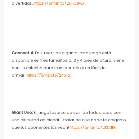
divertidas.
https://amzn.to/2uFO9wX
Connect 4
: En su version gigante, este juego está
disponible en tres tamaños: 2, 3 y 4 pies de altura, viene
con su estuche para transportarlo y es fácil de
armar.
https://amzn.to/2If61a1
Giant Uno:
El juego favorito de casi de todos, pero con
una dificultad adicional… ¡tratar de que no se te caigan o
que tus oponentes las vean!
https://amzn.to/2K511Hi