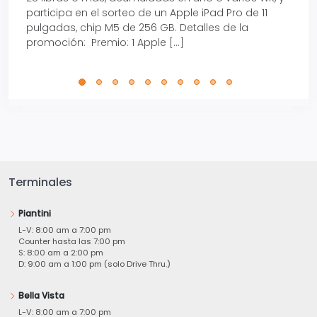
participa en el sorteo de un Apple iPad Pro de 11
en t
pulgadas, chip M5 de 256 GB. Detalles de la
Tarje
promoción: Premio: 1 Apple […]
está
perfe
Terminales
Piantini
L-V: 8:00 am a 7:00 pm
Counter hasta las 7:00 pm
S: 8:00 am a 2:00 pm
D: 9:00 am a 1:00 pm (solo Drive Thru.)
Bella Vista
L-V: 8:00 am a 7:00 pm