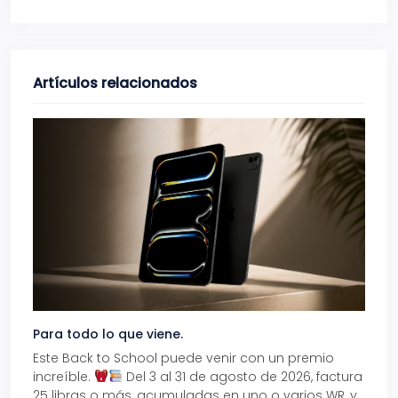
Artículos relacionados
Para todo lo que viene.
Volve
Este Back to School puede venir con un premio
Prepá
increíble.
Del 3 al 31 de agosto de 2026, factura
15% d
25 libras o más, acumuladas en uno o varios WR, y
agos