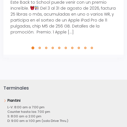
Este Back to School puede venir con un premio
Prepá
increíble.
Del 3 al 31 de agosto de 2026, factura
15% d
25 libras o más, acumuladas en uno o varios WR, y
agos
participa en el sorteo de un Apple iPad Pro de 11
en t
pulgadas, chip M5 de 256 GB. Detalles de la
Tarje
promoción: Premio: 1 Apple […]
está
perfe
Terminales
Piantini
L-V: 8:00 am a 7:00 pm
Counter hasta las 7:00 pm
S: 8:00 am a 2:00 pm
D: 9:00 am a 1:00 pm (solo Drive Thru.)