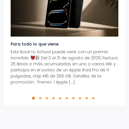
Para todo lo que viene.
Volve
Este Back to School puede venir con un premio
Prepá
increíble.
Del 3 al 31 de agosto de 2026, factura
15% d
25 libras o más, acumuladas en uno o varios WR, y
agos
participa en el sorteo de un Apple iPad Pro de 11
en t
pulgadas, chip M5 de 256 GB. Detalles de la
Tarje
promoción: Premio: 1 Apple […]
está
perfe