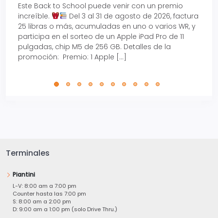
Este Back to School puede venir con un premio
Prepá
increíble.
Del 3 al 31 de agosto de 2026, factura
15% d
25 libras o más, acumuladas en uno o varios WR, y
agos
participa en el sorteo de un Apple iPad Pro de 11
en t
pulgadas, chip M5 de 256 GB. Detalles de la
Tarje
promoción: Premio: 1 Apple […]
está
perfe
Terminales
Piantini
L-V: 8:00 am a 7:00 pm
Counter hasta las 7:00 pm
S: 8:00 am a 2:00 pm
D: 9:00 am a 1:00 pm (solo Drive Thru.)