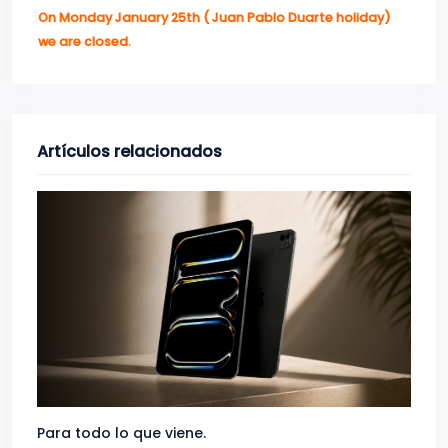
On Monday January 25th ( Juan Pablo Duarte holiday)
we are closed.
Artículos relacionados
Para todo lo que viene.
Volve