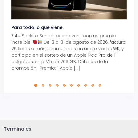
Para todo lo que viene.
Volve
Este Back to School puede venir con un premio
Prepá
increíble.
Del 3 al 31 de agosto de 2026, factura
15% d
25 libras o más, acumuladas en uno o varios WR, y
agos
participa en el sorteo de un Apple iPad Pro de 11
en t
pulgadas, chip M5 de 256 GB. Detalles de la
Tarje
promoción: Premio: 1 Apple […]
está
perfe
Terminales