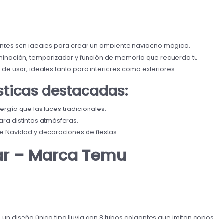
leantes son ideales para crear un ambiente navideño mágico.
uminación, temporizador y función de memoria que recuerda tu
s de usar, ideales tanto para interiores como exteriores.
ísticas destacadas:
ía que las luces tradicionales.
ra distintas atmósferas.
e Navidad y decoraciones de fiestas.
lar – Marca Temu
 un diseño único tipo lluvia con 8 tubos colgantes que imitan copos