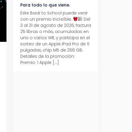
Para todo lo que viene.
Volver también ti
beneficios.
Este Back to School puede venir
con un premio increíble.
Del
Prepárate para vo
3 al 31 de agosto de 2026, factura
recibe hasta un 1
25 libras o más, acumuladas en
devolución con Pr
uno o varios WR, y participa en el
al 15 de agosto de
sorteo de un Apple iPad Pro de 11
hasta un 15% de d
pulgadas, chip M5 de 256 GB.
tus consumos en 
Detalles de la promoción:
pagar con tus Tar
Premio: 1 Apple […]
Crédito Promerica.
clases está cada
y es el momento p