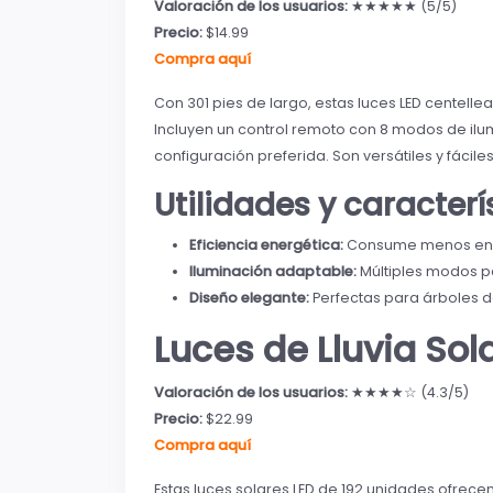
Valoración de los usuarios:
★★★★★ (5/5)
Precio:
$14.99
Compra aquí
Con 301 pies de largo, estas luces LED centel
Incluyen un control remoto con 8 modos de il
configuración preferida. Son versátiles y fácile
Utilidades y caracter
Eficiencia energética:
Consume menos energ
Iluminación adaptable:
Múltiples modos pa
Diseño elegante:
Perfectas para árboles d
Luces de Lluvia So
Valoración de los usuarios:
★★★★☆ (4.3/5)
Precio:
$22.99
Compra aquí
Estas luces solares LED de 192 unidades ofrecen