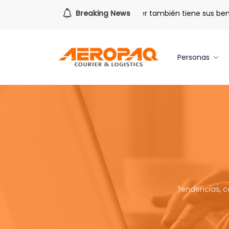
a todo lo que viene.
Breaking News
Volver también tiene sus beneficios.
Personas
Tendencias, c