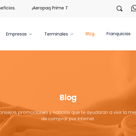
¡Aeropaq Prime TE DA MÁS!
¡Regístrate con nosotr
Blog
Franquicias
Empresas
Terminales
Blog
onsejos, promociones y noticias que te ayudaran a vivir la mej
de comprar por internet.