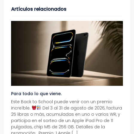
Artículos relacionados
Para todo lo que viene.
Volve
Este Back to School puede venir con un premio
Prepá
increíble.
Del 3 al 31 de agosto de 2026, factura
15% d
25 libras o más, acumuladas en uno o varios WR, y
agos
participa en el sorteo de un Apple iPad Pro de 11
en t
pulgadas, chip M5 de 256 GB. Detalles de la
Tarje
promoción: Premio: 1 Apple […]
está