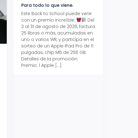
Para todo lo que viene.
Volver también ti
beneficios.
Este Back to School puede venir
con un premio increíble.
Del
Prepárate para vo
3 al 31 de agosto de 2026, factura
recibe hasta un 1
25 libras o más, acumuladas en
devolución con Pr
uno o varios WR, y participa en el
al 15 de agosto de
sorteo de un Apple iPad Pro de 11
hasta un 15% de d
pulgadas, chip M5 de 256 GB.
tus consumos en 
Detalles de la promoción:
pagar con tus Tar
Premio: 1 Apple […]
Crédito Promerica.
clases está cada
y es el momento p