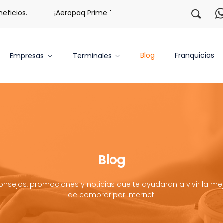
.
¡Aeropaq Prime TE DA MÁS!
¡Regístrate con nosotr
Blog
Franquicias
Empresas
Terminales
Blog
onsejos, promociones y noticias que te ayudaran a vivir la mej
de comprar por internet.