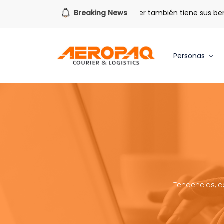
ra todo lo que viene.
Breaking News
Volver también tiene sus beneficios
Personas
Tendencias, c