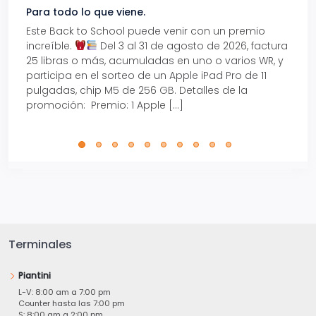
Para todo lo que viene.
Volve
Este Back to School puede venir con un premio
Prepá
increíble.
Del 3 al 31 de agosto de 2026, factura
15% d
25 libras o más, acumuladas en uno o varios WR, y
agos
participa en el sorteo de un Apple iPad Pro de 11
en t
pulgadas, chip M5 de 256 GB. Detalles de la
Tarje
promoción: Premio: 1 Apple […]
está
perfe
Terminales
Piantini
L-V: 8:00 am a 7:00 pm
Counter hasta las 7:00 pm
S: 8:00 am a 2:00 pm