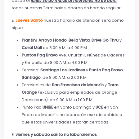
Desde el
lunes 30 de marzo al miércoles 1ro de abril
todas nuestras Terminales laboran en horario regular.
El
Jueves Santo
nuestro horario de atención será como
sigue:
Piantini
,
Arroyo Hondo
,
Bella Vista
,
Drive Go Thru
y
Coral Mall
de 8:00 A.M. a 4:00 P.M.
Puntos Paq Bravo
Ave. Churchill, Núñez de Cáceres
y Enriquillo de 8:00 A.M. a 4:00 P.M.
Terminal
Santiago Los Jardines
y
Punto Paq Bravo
Santiago
, de 8:00 A.M. a 2:00 P.M.
Terminales de
San Francisco de Macorís
y
Torre
Orange
(exclusiva para empleados de Orange
Dominicana), de 9:00 A.M. a 1:00 P.M.
Punto Paq
UNIBE
en Santo Domingo y
UCE
en San
Pedro de Macorís, no laborarán ese día debido a
que estas universidades estarán cerradas.
El
viernes y sábado santo no laboraremos
.