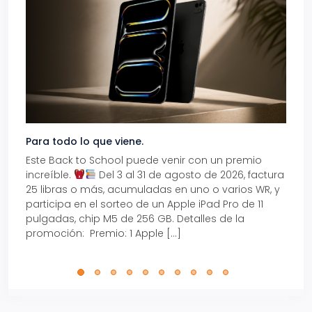
Para todo lo que viene.
Volve
Este Back to School puede venir con un premio
Prepá
increíble.
Del 3 al 31 de agosto de 2026, factura
15% d
25 libras o más, acumuladas en uno o varios WR, y
agos
participa en el sorteo de un Apple iPad Pro de 11
en t
pulgadas, chip M5 de 256 GB. Detalles de la
Tarje
promoción: Premio: 1 Apple […]
está
perfe