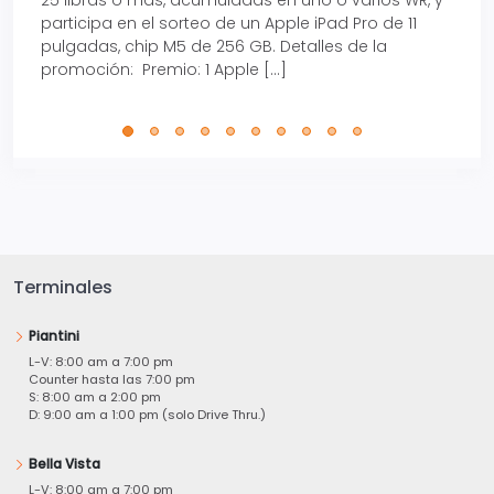
25 libras o más, acumuladas en uno o varios WR, y
agos
participa en el sorteo de un Apple iPad Pro de 11
en t
pulgadas, chip M5 de 256 GB. Detalles de la
Tarje
promoción: Premio: 1 Apple […]
está
perfe
Terminales
Piantini
L-V: 8:00 am a 7:00 pm
Counter hasta las 7:00 pm
S: 8:00 am a 2:00 pm
D: 9:00 am a 1:00 pm (solo Drive Thru.)
Bella Vista
L-V: 8:00 am a 7:00 pm