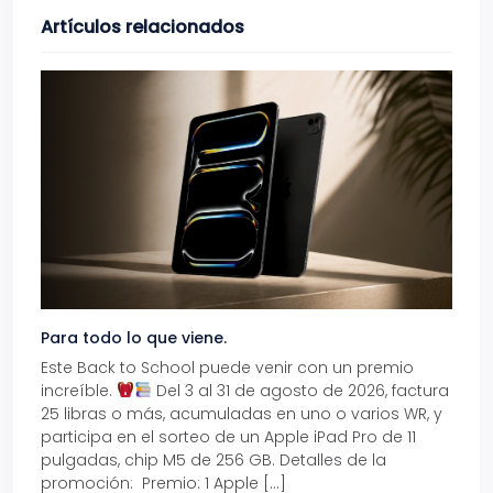
Artículos relacionados
Para todo lo que viene.
Volve
Este Back to School puede venir con un premio
Prepá
increíble.
Del 3 al 31 de agosto de 2026, factura
15% d
25 libras o más, acumuladas en uno o varios WR, y
agos
participa en el sorteo de un Apple iPad Pro de 11
en t
pulgadas, chip M5 de 256 GB. Detalles de la
Tarje
promoción: Premio: 1 Apple […]
está