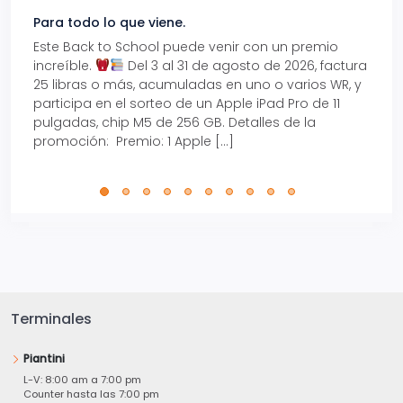
Para todo lo que viene.
Volve
Este Back to School puede venir con un premio
Prepá
increíble.
Del 3 al 31 de agosto de 2026, factura
15% d
25 libras o más, acumuladas en uno o varios WR, y
agos
participa en el sorteo de un Apple iPad Pro de 11
en t
pulgadas, chip M5 de 256 GB. Detalles de la
Tarje
promoción: Premio: 1 Apple […]
está
perfe
Terminales
Piantini
L-V: 8:00 am a 7:00 pm
Counter hasta las 7:00 pm