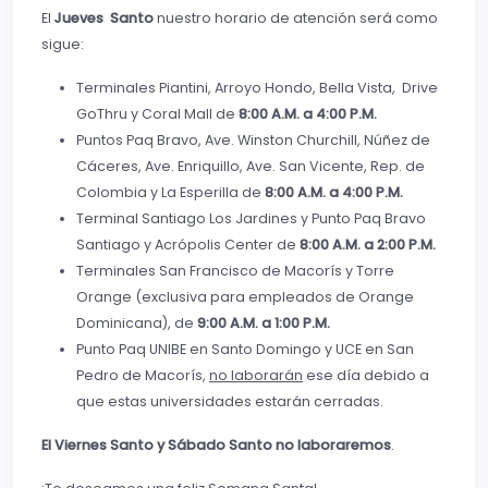
El
Jueves
Santo
nuestro horario de atención será como
sigue:
Terminales Piantini, Arroyo Hondo, Bella Vista, Drive
GoThru y Coral Mall de
8:00 A.M. a 4:00 P.M.
Puntos Paq Bravo, Ave. Winston Churchill, Núñez de
Cáceres, Ave. Enriquillo, Ave. San Vicente, Rep. de
Colombia y La Esperilla de
8:00 A.M. a 4:00 P.M.
Terminal Santiago Los Jardines y Punto Paq Bravo
Santiago y Acrópolis Center de
8:00 A.M. a 2:00 P.M.
Terminales San Francisco de Macorís y Torre
Orange (exclusiva para empleados de Orange
Dominicana), de
9:00 A.M. a 1:00 P.M.
Punto Paq UNIBE en Santo Domingo y UCE en San
Pedro de Macorís,
no laborarán
ese día debido a
que estas universidades estarán cerradas.
El Viernes Santo y Sábado Santo no laboraremos
.