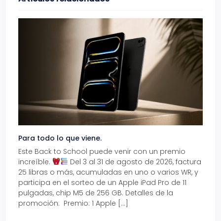
Para todo lo que viene.
Volve
Este Back to School puede venir con un premio
Prepá
increíble.
Del 3 al 31 de agosto de 2026, factura
15% d
25 libras o más, acumuladas en uno o varios WR, y
agos
participa en el sorteo de un Apple iPad Pro de 11
en t
pulgadas, chip M5 de 256 GB. Detalles de la
Tarje
promoción: Premio: 1 Apple […]
está
perfe