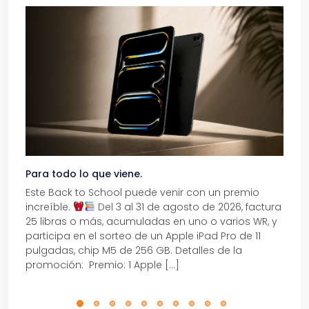
Para todo lo que viene.
Volve
Este Back to School puede venir con un premio
Prepá
increíble.
Del 3 al 31 de agosto de 2026, factura
15% d
25 libras o más, acumuladas en uno o varios WR, y
agos
participa en el sorteo de un Apple iPad Pro de 11
en t
pulgadas, chip M5 de 256 GB. Detalles de la
Tarje
promoción: Premio: 1 Apple […]
está
perfe