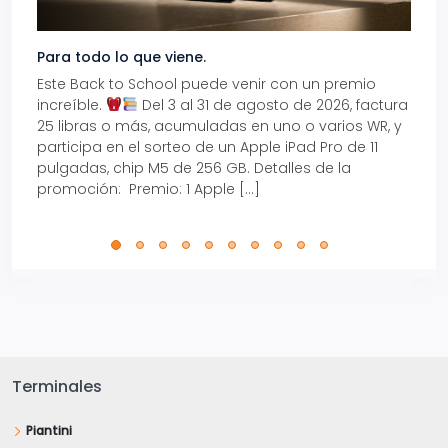
Para todo lo que viene.
Volve
Este Back to School puede venir con un premio
Prepá
increíble.
Del 3 al 31 de agosto de 2026, factura
15% d
25 libras o más, acumuladas en uno o varios WR, y
agos
participa en el sorteo de un Apple iPad Pro de 11
en t
pulgadas, chip M5 de 256 GB. Detalles de la
Tarje
promoción: Premio: 1 Apple […]
está
perfe
Terminales
Piantini