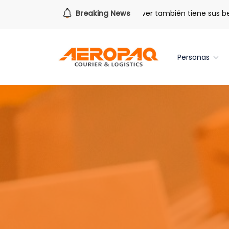
ara todo lo que viene.
Breaking News
Volver también tiene sus beneficio
Personas