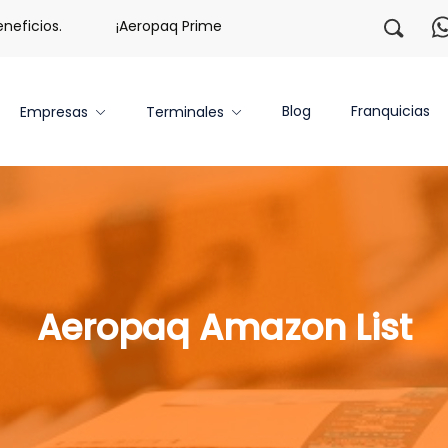
s.
¡Aeropaq Prime TE DA MÁS!
¡Regístrate con noso
Blog
Franquicias
Empresas
Terminales
Aeropaq Amazon List