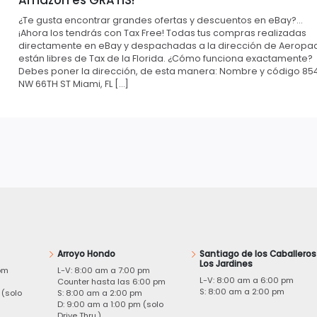
¿Te gusta encontrar grandes ofertas y descuentos en eBay?…
¡Ahora los tendrás con Tax Free! Todas tus compras realizadas
directamente en eBay y despachadas a la dirección de Aeropa
están libres de Tax de la Florida. ¿Cómo funciona exactamente?
Debes poner la dirección, de esta manera: Nombre y código 85
NW 66TH ST Miami, FL […]
Arroyo Hondo
Santiago de los Caballeros
Los Jardines
pm
L-V: 8:00 am a 7:00 pm
L-V: 8:00 am a 6:00 pm
m
Counter hasta las 6:00 pm
S: 8:00 am a 2:00 pm
 (solo
S: 8:00 am a 2:00 pm
D: 9:00 am a 1:00 pm (solo
Drive Thru.)