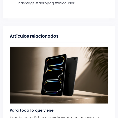
hashtags #aeropaq #micourier
Artículos relacionados
Para todo lo que viene.
Volve
Este Back to School puede venir con un premio
Prepá