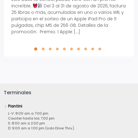
increíble.
Del 3 al 31 de agosto de 2026, factura
15% d
25 libras o más, acumuladas en uno o varios WR, y
agos
participa en el sorteo de un Apple iPad Pro de 11
en t
pulgadas, chip M5 de 256 GB. Detalles de la
Tarje
promoción: Premio: 1 Apple […]
está
perfe
Terminales
Piantini
L-V: 8:00 am a 7:00 pm
Counter hasta las 7:00 pm
S: 8:00 am a 2:00 pm
D: 9:00 am a 1:00 pm (solo Drive Thru.)