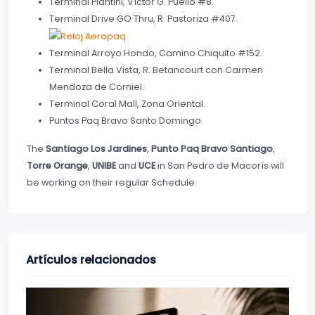
Terminal Piantini, Víctor G. Puello #8.
Terminal Drive GO Thru, R. Pastoriza #407.
Terminal Arroyo Hondo, Camino Chiquito #152.
Terminal Bella Vista, R. Betancourt con Carmen
Mendoza de Corniel.
Terminal Coral Mall, Zona Oriental.
Puntos Paq Bravo Santo Domingo.
The
Santiago Los Jardines
,
Punto Paq
Bravo Santiago
,
Torre Orange
,
UNIBE
and
UCE
in San Pedro de Macorís will
be working on their regular Schedule.
Artículos relacionados