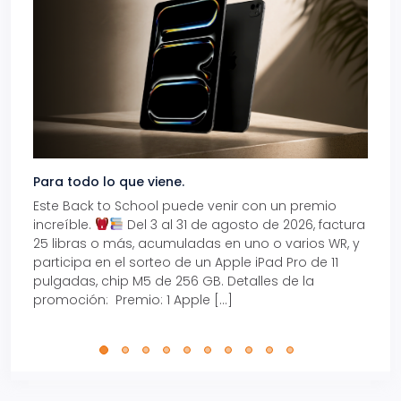
Para todo lo que viene.
Volve
Este Back to School puede venir con un premio
Prepá
increíble.
Del 3 al 31 de agosto de 2026, factura
15% d
25 libras o más, acumuladas en uno o varios WR, y
agos
participa en el sorteo de un Apple iPad Pro de 11
en t
pulgadas, chip M5 de 256 GB. Detalles de la
Tarje
promoción: Premio: 1 Apple […]
está
perfe