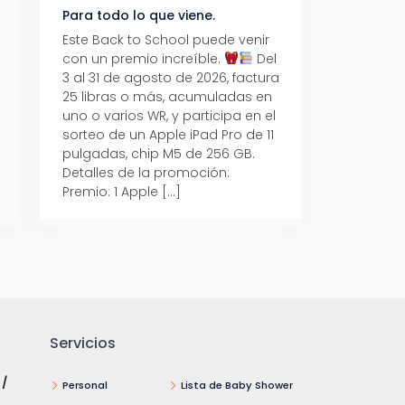
Para todo lo que viene.
Volver también ti
beneficios.
Este Back to School puede venir
con un premio increíble.
Del
Prepárate para vo
3 al 31 de agosto de 2026, factura
recibe hasta un 1
25 libras o más, acumuladas en
devolución con Pr
uno o varios WR, y participa en el
al 15 de agosto de
sorteo de un Apple iPad Pro de 11
hasta un 15% de d
pulgadas, chip M5 de 256 GB.
tus consumos en 
Detalles de la promoción:
pagar con tus Tar
Premio: 1 Apple […]
Crédito Promerica.
clases está cada
y es el momento p
Servicios
 /
Personal
Lista de Baby Shower