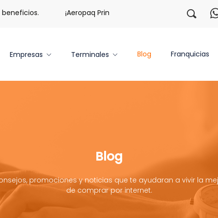
neficios.
¡Aeropaq Prime TE DA MÁS!
¡Regístrate c
Blog
Franquicias
Empresas
Terminales
Blog
onsejos, promociones y noticias que te ayudaran a vivir la mej
de comprar por internet.