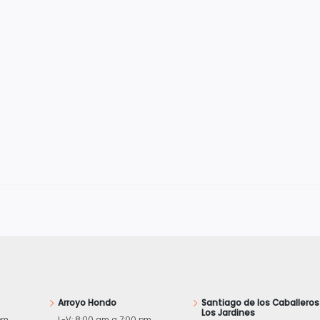
Arroyo Hondo
Santiago de los Caballeros
Los Jardines
pm
L-V: 8:00 am a 7:00 pm