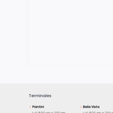
Terminales
Piantini
Bella Vista
L-V: 8:00 am a 7:00 pm
L-V: 8:00 am a 7:00 