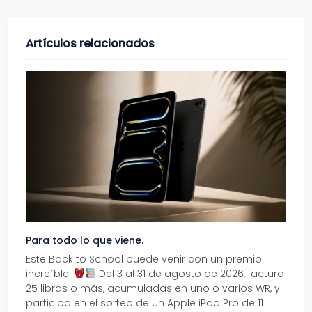
Artículos relacionados
Para todo lo que viene.
Volve
Este Back to School puede venir con un premio
Prepá
increíble.
Del 3 al 31 de agosto de 2026, factura
15% d
25 libras o más, acumuladas en uno o varios WR, y
agos
participa en el sorteo de un Apple iPad Pro de 11
en t