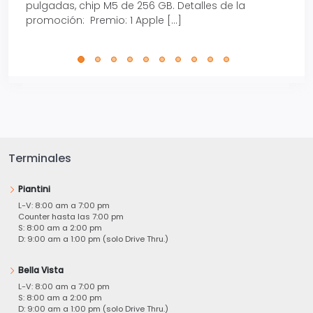
pulgadas, chip M5 de 256 GB. Detalles de la
Tarje
promoción: Premio: 1 Apple […]
está
perfe
Terminales
Piantini
L-V: 8:00 am a 7:00 pm
Counter hasta las 7:00 pm
S: 8:00 am a 2:00 pm
D: 9:00 am a 1:00 pm (solo Drive Thru.)
Bella Vista
L-V: 8:00 am a 7:00 pm
S: 8:00 am a 2:00 pm
D: 9:00 am a 1:00 pm (solo Drive Thru.)