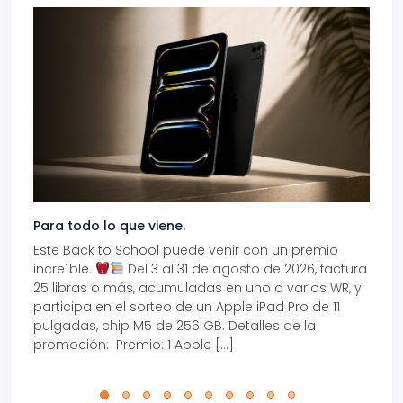
Para todo lo que viene.
Volve
Este Back to School puede venir con un premio
Prepá
increíble.
Del 3 al 31 de agosto de 2026, factura
15% d
25 libras o más, acumuladas en uno o varios WR, y
agos
participa en el sorteo de un Apple iPad Pro de 11
en t
pulgadas, chip M5 de 256 GB. Detalles de la
Tarje
promoción: Premio: 1 Apple […]
está
perfe