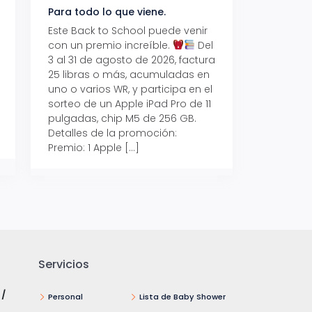
Para todo lo que viene.
Volver también ti
beneficios.
Este Back to School puede venir
con un premio increíble.
Del
Prepárate para vo
3 al 31 de agosto de 2026, factura
recibe hasta un 1
25 libras o más, acumuladas en
devolución con Pr
uno o varios WR, y participa en el
al 15 de agosto de
sorteo de un Apple iPad Pro de 11
hasta un 15% de d
pulgadas, chip M5 de 256 GB.
tus consumos en 
Detalles de la promoción:
pagar con tus Tar
Premio: 1 Apple […]
Crédito Promerica.
clases está cada
y es el momento p
Servicios
 /
Personal
Lista de Baby Shower