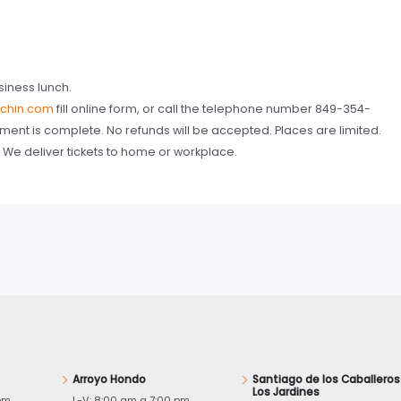
iness lunch.
chin.com
fill online form, or call the telephone number 849-354-
ent is complete. No refunds will be accepted. Places are limited.
We deliver tickets to home or workplace.
Arroyo Hondo
Santiago de los Caballeros
Los Jardines
pm
L-V: 8:00 am a 7:00 pm