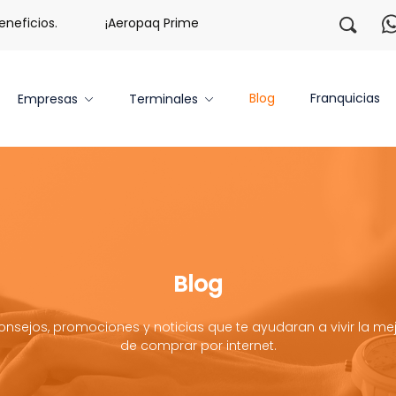
ficios.
¡Aeropaq Prime TE DA MÁS!
¡Regístrate con 
Blog
Franquicias
Empresas
Terminales
Blog
onsejos, promociones y noticias que te ayudaran a vivir la mej
de comprar por internet.