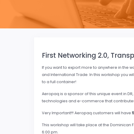
First Networking 2.0, Tran
If you want to export more to anywhere in the wo
and International Trade. In this workshop you wil
to a full container!
Aeropaq is a sponsor of this unique event in DR
technologies and e-commerce that contributes 
Very Important!!! Aeropaq customers will have
This workshop will take place at the Dominican 
6:00 pm.