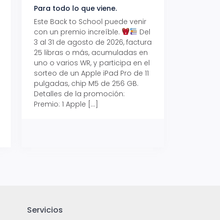
Para todo lo que viene.
Volver también ti
beneficios.
Este Back to School puede venir
con un premio increíble.
Del
Prepárate para vo
3 al 31 de agosto de 2026, factura
recibe hasta un 1
25 libras o más, acumuladas en
devolución con Pr
uno o varios WR, y participa en el
al 15 de agosto de
sorteo de un Apple iPad Pro de 11
hasta un 15% de d
pulgadas, chip M5 de 256 GB.
tus consumos en 
Detalles de la promoción:
pagar con tus Tar
Premio: 1 Apple […]
Crédito Promerica.
clases está cada
y es el momento p
Servicios