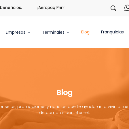
eficios.
¡Aeropaq Prime TE DA MÁS!
¡Regístrate co
Blog
Franquicias
Empresas
Terminales
Blog
onsejos, promociones y noticias que te ayudaran a vivir la mej
de comprar por internet.