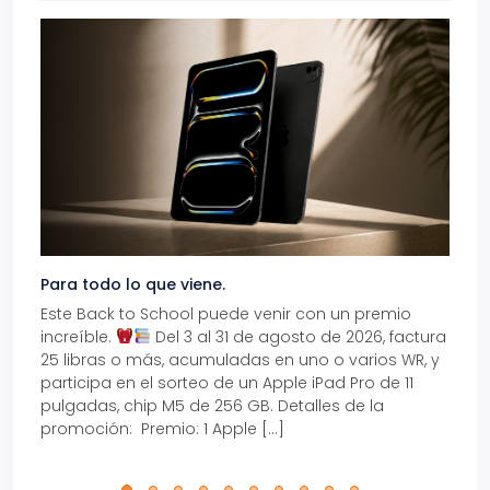
Para todo lo que viene.
Volve
Este Back to School puede venir con un premio
Prepá
increíble.
Del 3 al 31 de agosto de 2026, factura
15% d
25 libras o más, acumuladas en uno o varios WR, y
agos
participa en el sorteo de un Apple iPad Pro de 11
en t
pulgadas, chip M5 de 256 GB. Detalles de la
Tarje
promoción: Premio: 1 Apple […]
está
perfe