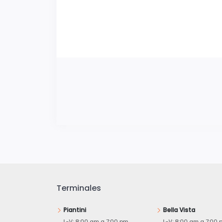
Terminales
Piantini
Bella Vista
L-V: 8:00 am a 7:00 pm
L-V: 8:00 am a 7:00 