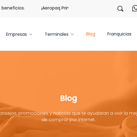
neficios.
¡Aeropaq Prime TE DA MÁS!
¡Regístrate c
Blog
Franquicias
Empresas
Terminales
Blog
onsejos, promociones y noticias que te ayudaran a vivir la mej
de comprar por internet.