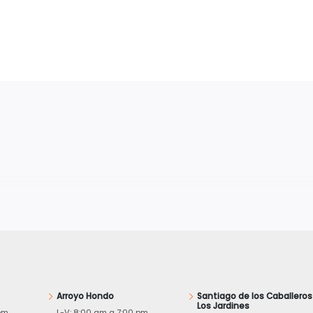
Arroyo Hondo
Santiago de los Caballeros
Los Jardines
pm
L-V: 8:00 am a 7:00 pm