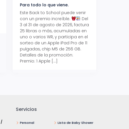
Para todo lo que viene.
Volver también ti
beneficios.
Este Back to School puede venir
con un premio increíble.
Del
Prepárate para vo
3 al 31 de agosto de 2026, factura
recibe hasta un 1
25 libras o más, acumuladas en
devolución con Pr
uno o varios WR, y participa en el
al 15 de agosto de
sorteo de un Apple iPad Pro de 11
hasta un 15% de d
pulgadas, chip M5 de 256 GB.
tus consumos en 
Detalles de la promoción:
pagar con tus Tar
Premio: 1 Apple […]
Crédito Promerica.
clases está cada
y es el momento p
Servicios
 /
Personal
Lista de Baby Shower