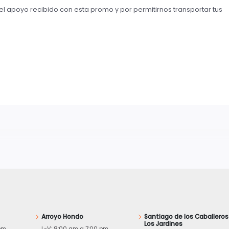
 apoyo recibido con esta promo y por permitirnos transportar tus
Arroyo Hondo
Santiago de los Caballeros
Los Jardines
pm
L-V: 8:00 am a 7:00 pm