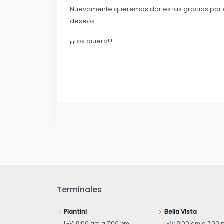
Nuevamente queremos darles las gracias por el
deseos.
¡¡¡Los quiero!!!
Terminales
Piantini
Bella Vista
L-V: 8:00 am a 7:00 pm
L-V: 8:00 am a 7:00 