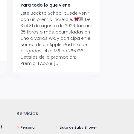
Para todo lo que viene.
Volver también ti
beneficios.
Este Back to School puede venir
con un premio increíble.
Del
Prepárate para vo
3 al 31 de agosto de 2026, factura
recibe hasta un 1
25 libras o más, acumuladas en
devolución con Pr
uno o varios WR, y participa en el
al 15 de agosto de
sorteo de un Apple iPad Pro de 11
hasta un 15% de d
pulgadas, chip M5 de 256 GB.
tus consumos en 
Detalles de la promoción:
pagar con tus Tar
Premio: 1 Apple […]
Crédito Promerica.
clases está cada
y es el momento p
Servicios
 /
Personal
Lista de Baby Shower