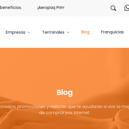
eficios.
¡Aeropaq Prime TE DA MÁS!
¡Regístrate co
Blog
Franquicias
Empresas
Terminales
Blog
onsejos, promociones y noticias que te ayudaran a vivir la mej
de comprar por internet.