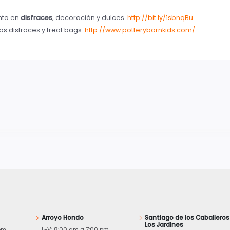
nto
en
disfraces
, decoración y dulces.
http://bit.ly/1sbnqBu
los disfraces y treat bags.
http://www.potterybarnkids.com/
Arroyo Hondo
Santiago de los Caballeros
Los Jardines
pm
L-V: 8:00 am a 7:00 pm