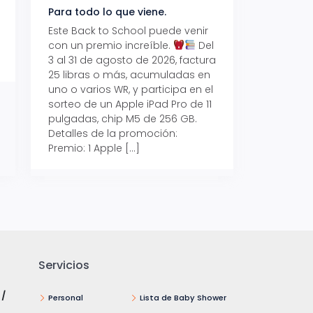
Para todo lo que viene.
Volver también ti
beneficios.
Este Back to School puede venir
con un premio increíble.
Del
Prepárate para vo
3 al 31 de agosto de 2026, factura
recibe hasta un 1
25 libras o más, acumuladas en
devolución con Pr
uno o varios WR, y participa en el
al 15 de agosto de
sorteo de un Apple iPad Pro de 11
hasta un 15% de d
pulgadas, chip M5 de 256 GB.
tus consumos en 
Detalles de la promoción:
pagar con tus Tar
Premio: 1 Apple […]
Crédito Promerica.
clases está cada
y es el momento p
Servicios
 /
Personal
Lista de Baby Shower