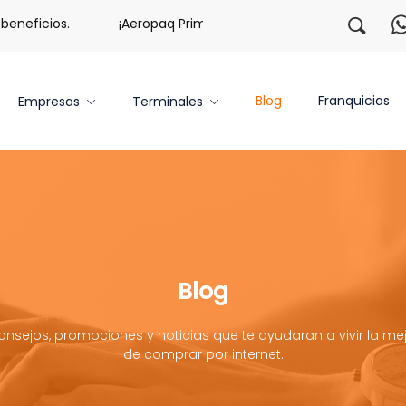
eficios.
¡Aeropaq Prime TE DA MÁS!
¡Regístrate co
Blog
Franquicias
Empresas
Terminales
Blog
onsejos, promociones y noticias que te ayudaran a vivir la mej
de comprar por internet.