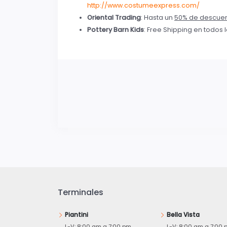
http://www.costumeexpress.com/
Oriental Trading
: Hasta un
50% de descue
Pottery Barn Kids
: Free Shipping en todos 
Terminales
Piantini
Bella Vista
L-V: 8:00 am a 7:00 pm
L-V: 8:00 am a 7:00 