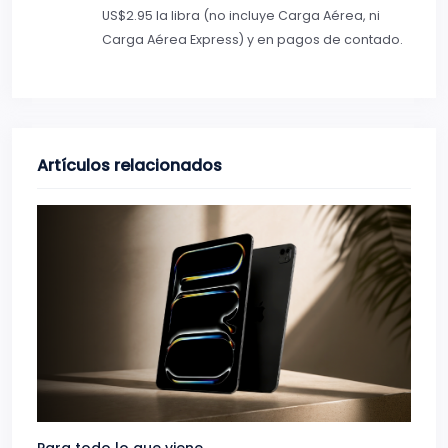
US$2.95 la libra (no incluye Carga Aérea, ni
Carga Aérea Express) y en pagos de contado.
Artículos relacionados
Para todo lo que viene.
Volve