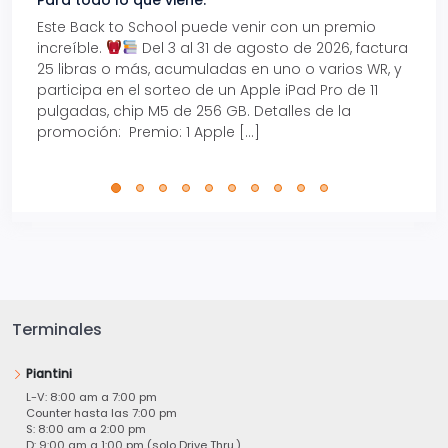
Este Back to School puede venir con un premio
Prepá
increíble.
Del 3 al 31 de agosto de 2026, factura
15% d
25 libras o más, acumuladas en uno o varios WR, y
agos
participa en el sorteo de un Apple iPad Pro de 11
en t
pulgadas, chip M5 de 256 GB. Detalles de la
Tarje
promoción: Premio: 1 Apple […]
está
perfe
Terminales
Piantini
L-V: 8:00 am a 7:00 pm
Counter hasta las 7:00 pm
S: 8:00 am a 2:00 pm
D: 9:00 am a 1:00 pm (solo Drive Thru.)