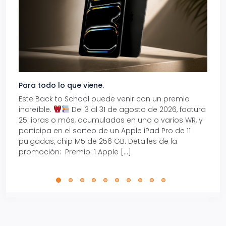
Para todo lo que viene.
Volve
Este Back to School puede venir con un premio
Prepá
increíble.
Del 3 al 31 de agosto de 2026, factura
15% d
25 libras o más, acumuladas en uno o varios WR, y
agos
participa en el sorteo de un Apple iPad Pro de 11
en t
pulgadas, chip M5 de 256 GB. Detalles de la
Tarje
promoción: Premio: 1 Apple […]
está
perfe