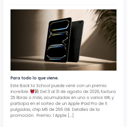
Para todo lo que viene.
Volve
Este Back to School puede venir con un premio
Prepá
increíble.
Del 3 al 31 de agosto de 2026, factura
15% d
25 libras o más, acumuladas en uno o varios WR, y
agos
participa en el sorteo de un Apple iPad Pro de 11
en t
pulgadas, chip M5 de 256 GB. Detalles de la
Tarje
promoción: Premio: 1 Apple […]
está
perfe