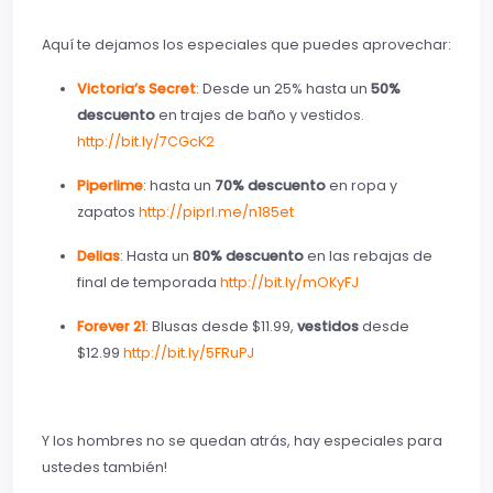
Aquí te dejamos los especiales que puedes aprovechar:
Victoria’s Secre
t
: Desde un 25% hasta un
50%
descuento
en trajes de baño y vestidos.
http://bit.ly/7CGcK2
Piperlime
: hasta un
70% descuento
en ropa y
zapatos
http://piprl.me/n185et
Delias
: Hasta un
80% descuento
en las rebajas de
final de temporada
http://bit.ly/mOKyFJ
Forever 21
: Blusas desde $11.99,
vestidos
desde
$12.99
http://bit.ly/5FRuPJ
Y los hombres no se quedan atrás, hay especiales para
ustedes también!