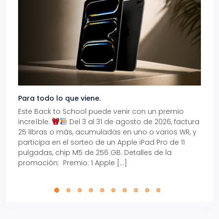
Para todo lo que viene.
Volve
Este Back to School puede venir con un premio
Prepá
increíble.
Del 3 al 31 de agosto de 2026, factura
15% d
25 libras o más, acumuladas en uno o varios WR, y
agos
participa en el sorteo de un Apple iPad Pro de 11
en t
pulgadas, chip M5 de 256 GB. Detalles de la
Tarje
promoción: Premio: 1 Apple […]
está
perfe