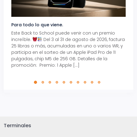
Para todo lo que viene.
Volve
Este Back to School puede venir con un premio
Prepá
increíble.
Del 3 al 31 de agosto de 2026, factura
15% d
25 libras o más, acumuladas en uno o varios WR, y
agos
participa en el sorteo de un Apple iPad Pro de 11
en t
pulgadas, chip M5 de 256 GB. Detalles de la
Tarje
promoción: Premio: 1 Apple […]
está
perfe
Terminales