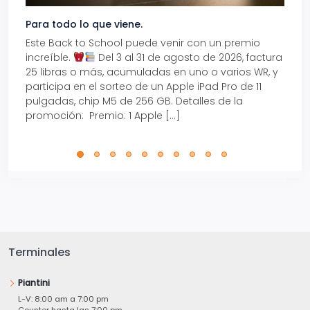
Para todo lo que viene.
Volve
Este Back to School puede venir con un premio
Prepá
increíble.
Del 3 al 31 de agosto de 2026, factura
15% d
25 libras o más, acumuladas en uno o varios WR, y
agos
participa en el sorteo de un Apple iPad Pro de 11
en t
pulgadas, chip M5 de 256 GB. Detalles de la
Tarje
promoción: Premio: 1 Apple […]
está
perfe
Terminales
Piantini
L-V: 8:00 am a 7:00 pm
Counter hasta las 7:00 pm