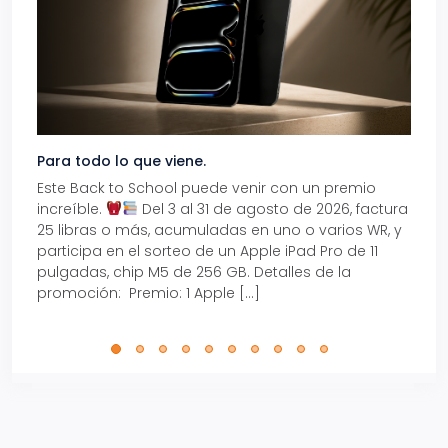
Para todo lo que viene.
Volve
Este Back to School puede venir con un premio
Prepá
increíble.
Del 3 al 31 de agosto de 2026, factura
15% d
25 libras o más, acumuladas en uno o varios WR, y
agos
participa en el sorteo de un Apple iPad Pro de 11
en t
pulgadas, chip M5 de 256 GB. Detalles de la
Tarje
promoción: Premio: 1 Apple […]
está
perfe