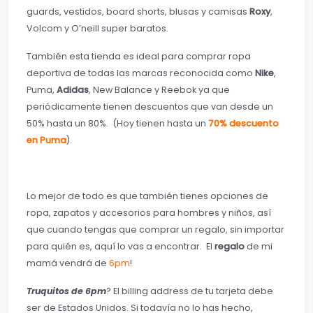
guards, vestidos, board shorts, blusas y camisas
Roxy
,
Volcom y O’neill super baratos.
También esta tienda es ideal para comprar ropa
deportiva de todas las marcas reconocida como
Nike
,
Puma,
Adidas
, New Balance y Reebok ya que
periódicamente tienen descuentos que van desde un
50% hasta un 80%. (Hoy tienen hasta un
70% descuento
en Puma
).
Lo mejor de todo es que también tienes opciones de
ropa, zapatos y accesorios para hombres y niños, así
que cuando tengas que comprar un regalo, sin importar
para quién es, aquí lo vas a encontrar. El
regalo
de mi
mamá vendrá de
6pm
!
Truquitos de 6pm
? El billing address de tu tarjeta debe
ser de Estados Unidos. Si todavía no lo has hecho,