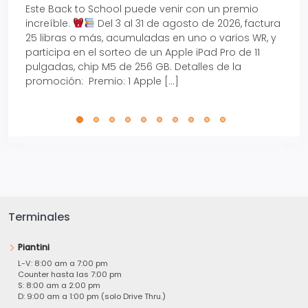
Este Back to School puede venir con un premio
Prepá
increíble.
Del 3 al 31 de agosto de 2026, factura
15% d
25 libras o más, acumuladas en uno o varios WR, y
agos
participa en el sorteo de un Apple iPad Pro de 11
en t
pulgadas, chip M5 de 256 GB. Detalles de la
Tarje
promoción: Premio: 1 Apple […]
está
perfe
Terminales
Piantini
L-V: 8:00 am a 7:00 pm
Counter hasta las 7:00 pm
S: 8:00 am a 2:00 pm
D: 9:00 am a 1:00 pm (solo Drive Thru.)