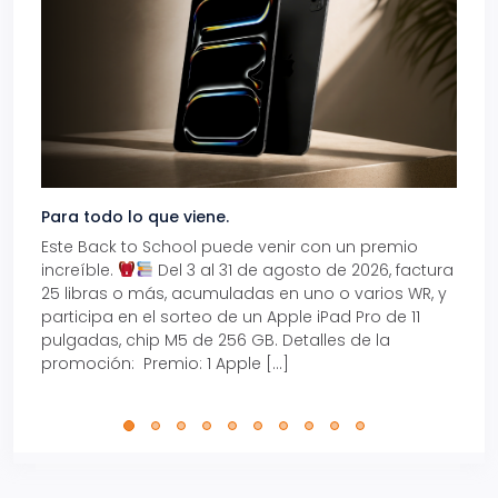
Para todo lo que viene.
Volve
Este Back to School puede venir con un premio
Prepá
increíble.
Del 3 al 31 de agosto de 2026, factura
15% d
25 libras o más, acumuladas en uno o varios WR, y
agos
participa en el sorteo de un Apple iPad Pro de 11
en t
pulgadas, chip M5 de 256 GB. Detalles de la
Tarje
promoción: Premio: 1 Apple […]
está
perfe