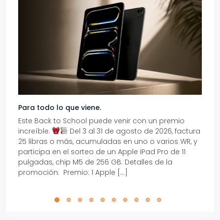
Para todo lo que viene.
Volve
Este Back to School puede venir con un premio
Prepá
increíble.
Del 3 al 31 de agosto de 2026, factura
15% d
25 libras o más, acumuladas en uno o varios WR, y
agos
participa en el sorteo de un Apple iPad Pro de 11
en t
pulgadas, chip M5 de 256 GB. Detalles de la
Tarje
promoción: Premio: 1 Apple […]
está
perfe