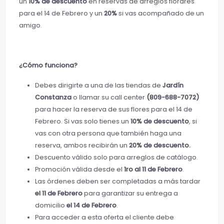
un
10% de descuento
en reservas de arreglos florares
para el 14 de Febrero y un
20%
si vas acompañado de un
amigo.
¿Cómo funciona?
Debes dirigirte a una de las tiendas de
Jardín
Constanza
o llamar su call center
(809-688-7072)
para hacer la reserva de sus flores para el 14 de
Febrero. Si vas solo tienes un
10% de descuento
, si
vas con otra persona que también haga una
reserva, ambos recibirán un
20% de descuento.
Descuento válido solo para arreglos de catálogo.
Promoción válida desde el
1ro al 11 de Febrero
.
Las órdenes deben ser completadas a más tardar
el 11 de Febrero
para garantizar su entrega a
domicilio
el 14 de Febrero
.
Para acceder a esta oferta el cliente debe